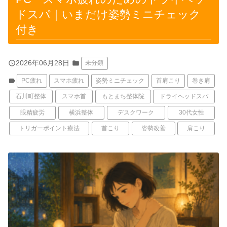
ドスパ｜いまだけ姿勢ミニチェック
付き
query_builder
2026年06月28日
folder
未分類
label
PC疲れ
スマホ疲れ
姿勢ミニチェック
首肩こり
巻き肩
石川町整体
スマホ首
もとまち整体院
ドライヘッドスパ
眼精疲労
横浜整体
デスクワーク
30代女性
トリガーポイント療法
首こり
姿勢改善
肩こり