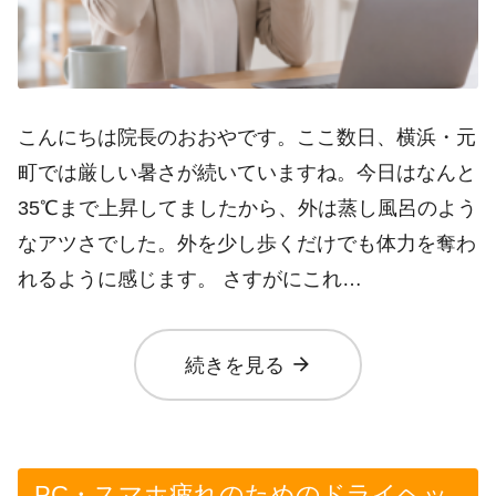
こんにちは院長のおおやです。ここ数日、横浜・元
町では厳しい暑さが続いていますね。今日はなんと
35℃まで上昇してましたから、外は蒸し風呂のよう
なアツさでした。外を少し歩くだけでも体力を奪わ
れるように感じます。 さすがにこれ…
arrow_forward
続きを見る
PC・スマホ疲れのためのドライヘッ