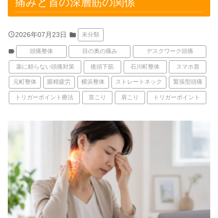
痛みと首の深層筋の関係
query_builder
2026年07月23日
folder
未分類
label
頭痛整体
目の奥の痛み
デスクワーク頭痛
薬に頼らない頭痛対策
後頭下筋
石川町整体
スマホ首
元町整体
眼精疲労
横浜整体
ストレートネック
緊張型頭痛
トリガーポイント療法
首こり
肩こり
トリガーポイント