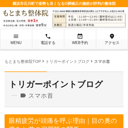
横浜市石川町で姿勢も良くなるO脚矯正の施術が評判の整体院
menu
local_phone
event_available
location_on
MENU
電話する
WEB予約
アクセス
chevron_right
chevron_right
もとまち整体院TOP
トリガーポイントブログ
スマホ首
トリガーポイントブログ
label
スマホ首
眼精疲労が頭痛を呼ぶ理由｜目の奥の