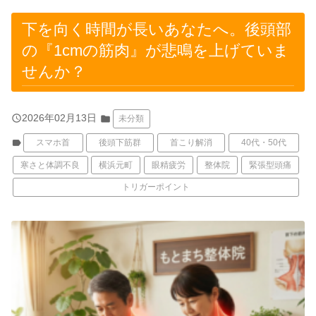
下を向く時間が長いあなたへ。後頭部
の『1cmの筋肉』が悲鳴を上げていま
せんか？
query_builder
2026年02月13日
folder
未分類
label
スマホ首
後頭下筋群
首こり解消
40代・50代
寒さと体調不良
横浜元町
眼精疲労
整体院
緊張型頭痛
トリガーポイント