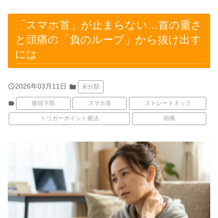
「スマホ首」が止まらない…首の重さ
と頭痛の「負のループ」から抜け出す
には
query_builder
2026年03月11日
folder
未分類
label
後頭下筋
スマホ首
ストレートネック
トリガーポイント療法
頭痛