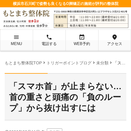
横浜市石川町で姿勢も良くなるO脚矯正の施術が評判の整体院
menu
local_phone
event_available
location_on
MENU
電話する
WEB予約
アクセス
chevron_right
chevron_right
chevron_right
もとまち整体院TOP
トリガーポイントブログ
未分類
「スマホ首」が止まらない…首の重さと頭痛の「負のループ」から抜け出すには
「スマホ首」が止まらない…
首の重さと頭痛の「負のルー
プ」から抜け出すには