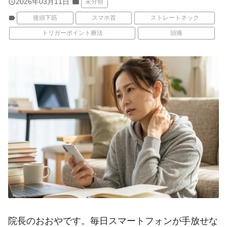
query_builder
2026年03月11日
folder
未分類
label
後頭下筋
スマホ首
ストレートネック
トリガーポイント療法
頭痛
院長のおおやです。毎日スマートフォンが手放せな