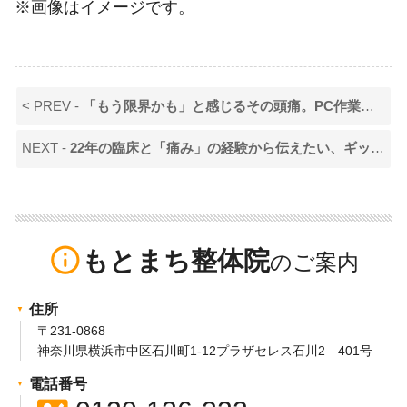
※画像はイメージです。
< PREV -
「もう限界かも」と感じるその頭痛。PC作業と家事の合間に潜む、首の深層筋の悲鳴
NEXT -
22年の臨床と「痛み」の経験から伝えたい、ギックリ腰を最短で脱出する秘訣
info_outline
もとまち整体院
住所
〒231-0868
神奈川県横浜市中区石川町1-12プラザセレス石川2 401号
電話番号