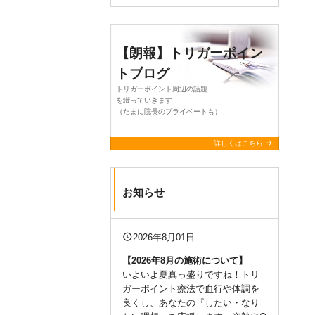
【朗報】トリガーポイン
トブログ
トリガーポイント周辺の話題
を綴っていきます
（たまに院長のプライベートも）
arrow_forward
詳しくはこちら
お知らせ
query_builder
2026年8月01日
【2026年8月の施術について
】
いよいよ夏真っ盛りですね！トリ
ガーポイント療法で血行や体調を
良くし、あなたの『したい・なり