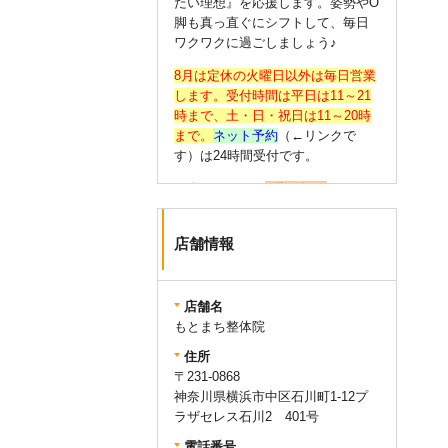
たい理想』を応援します。姿勢やО
脚も真っ直ぐにシフトして、毎日
ワクワクに過ごしましょう♪
8月は定休の火曜日以外は毎日営業
します。受付時間は平日は11～21
時まで、土・日・祝日は11～20時
まで。
ネット予約
（←リンクで
す）は24時間受付です。
☆今のうちから
О脚の矯正
（←リン
クです）をあなたも始めません
か？大人はもちろん、高校生・大
店舗情報
学生にも好評をいただいておりま
す。
☆氣持ちよく施術を受けていただ
店舗名
けるよう、清潔なお着替えを無料
もとまち整体院
でご用意しております。お支払い
住所
は
クレジットカード・交通系IC・
〒231-0868
QRコード決済も可能
です。会計時
神奈川県横浜市中区石川町1-12プ
にお申し付けください。
ラザセレス石川2 401号
電話番号