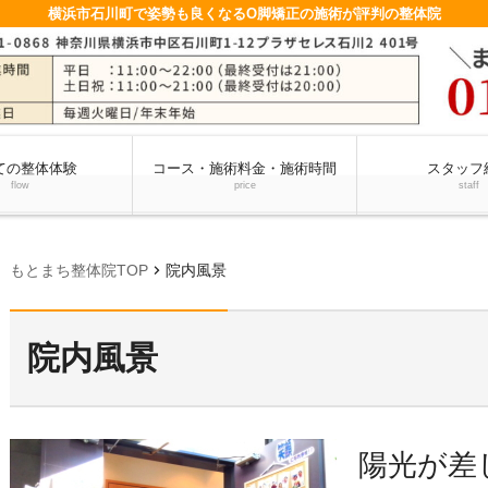
横浜市石川町で姿勢も良くなるO脚矯正の施術が評判の整体院
ての整体体験
コース・施術料金・施術時間
スタッフ
flow
price
staff
chevron_right
もとまち整体院TOP
院内風景
院内風景
陽光が差