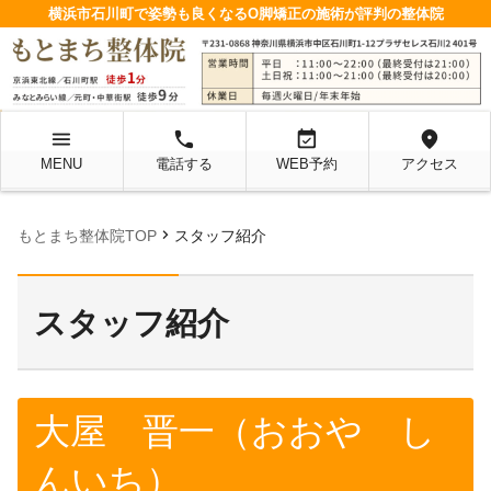
横浜市石川町で姿勢も良くなるO脚矯正の施術が評判の整体院
menu
local_phone
event_available
location_on
MENU
電話する
WEB予約
アクセス
chevron_right
もとまち整体院TOP
スタッフ紹介
スタッフ紹介
大屋 晋一（おおや し
んいち）