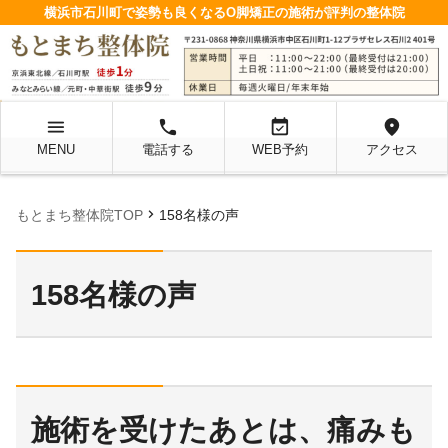
横浜市石川町で姿勢も良くなるO脚矯正の施術が評判の整体院
menu
local_phone
event_available
location_on
MENU
電話する
WEB予約
アクセス
chevron_right
もとまち整体院TOP
158名様の声
158名様の声
施術を受けたあとは、痛みも