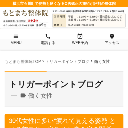
横浜市石川町で姿勢も良くなるO脚矯正の施術が評判の整体院
menu
local_phone
event_available
location_on
MENU
電話する
WEB予約
アクセス
chevron_right
chevron_right
もとまち整体院TOP
トリガーポイントブログ
働く女性
トリガーポイントブログ
label
働く女性
30代女性に多い“疲れて見える姿勢”と