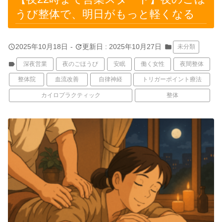
うび整体で、明日がもっと軽くなる
query_builder
update
2025年10月18日
-
更新日 : 2025年10月27日
folder
未分類
label
深夜営業
夜のごほうび
安眠
働く女性
夜間整体
整体院
血流改善
自律神経
トリガーポイント療法
カイロプラクティック
整体