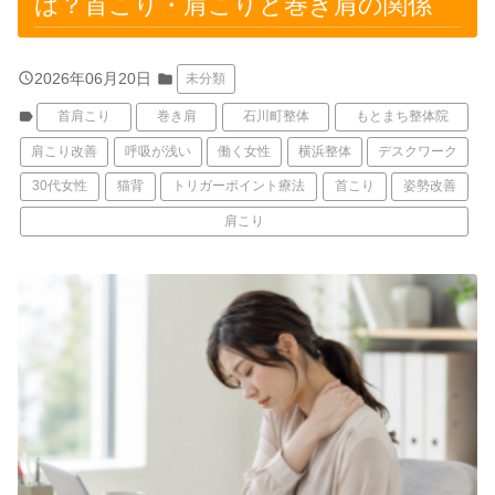
は？首こり・肩こりと巻き肩の関係
query_builder
2026年06月20日
folder
未分類
label
首肩こり
巻き肩
石川町整体
もとまち整体院
肩こり改善
呼吸が浅い
働く女性
横浜整体
デスクワーク
30代女性
猫背
トリガーポイント療法
首こり
姿勢改善
肩こり