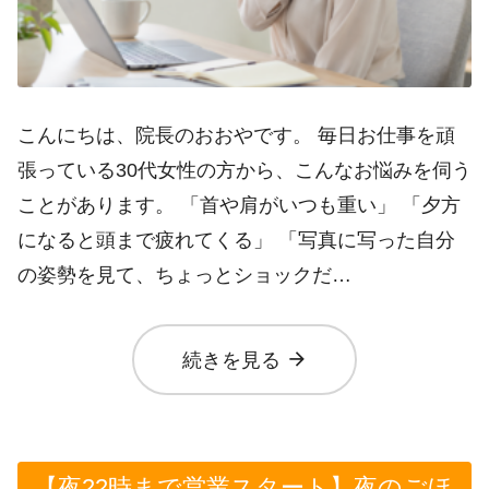
こんにちは、院長のおおやです。 毎日お仕事を頑
張っている30代女性の方から、こんなお悩みを伺う
ことがあります。 「首や肩がいつも重い」 「夕方
になると頭まで疲れてくる」 「写真に写った自分
の姿勢を見て、ちょっとショックだ…
arrow_forward
続きを見る
【夜22時まで営業スタート】夜のごほ