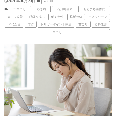
query_builder
2026年06月20日
folder
未分類
label
首肩こり
巻き肩
石川町整体
もとまち整体院
肩こり改善
呼吸が浅い
働く女性
横浜整体
デスクワーク
30代女性
猫背
トリガーポイント療法
首こり
姿勢改善
肩こり