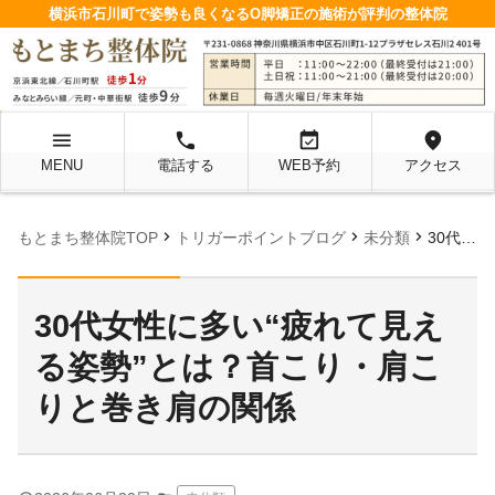
横浜市石川町で姿勢も良くなるO脚矯正の施術が評判の整体院
menu
local_phone
event_available
location_on
MENU
電話する
WEB予約
アクセス
chevron_right
chevron_right
chevron_right
もとまち整体院TOP
トリガーポイントブログ
未分類
30代女性に多い“疲れて見える姿勢”とは？首こり・肩こりと巻き肩の関係
30代女性に多い“疲れて見え
る姿勢”とは？首こり・肩こ
りと巻き肩の関係