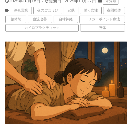
query_builder
update
2025年10月18日
-
更新日 : 2025年10月27日
folder
未分類
label
深夜営業
夜のごほうび
安眠
働く女性
夜間整体
整体院
血流改善
自律神経
トリガーポイント療法
カイロプラクティック
整体