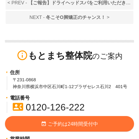
< PREV -
【ご報告】ドライヘッドスパをご利用いただきました！ 〜嬉しい口コミとともに〜
NEXT -
冬こそO脚矯正のチャンス！
>
info_outline
もとまち整体院
住所
〒231-0868
神奈川県横浜市中区石川町1-12プラザセレス石川2 401号
電話番号
contact_phone
0120-126-222
event_available
ご予約は24時間受付中
営業時間