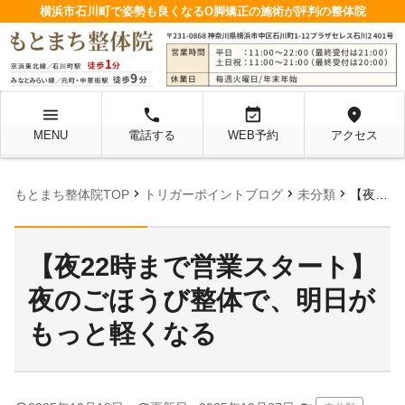
横浜市石川町で姿勢も良くなるO脚矯正の施術が評判の整体院
menu
local_phone
event_available
location_on
MENU
電話する
WEB予約
アクセス
chevron_right
chevron_right
chevron_right
もとまち整体院TOP
トリガーポイントブログ
未分類
【夜22時まで営業スタート】夜のごほうび整体で、明日がもっと軽くなる
【夜22時まで営業スタート】
夜のごほうび整体で、明日が
もっと軽くなる