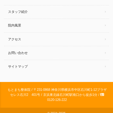
スタッフ紹介
院内風景
アクセス
お問い合わせ
サイトマップ
もとまち整体院 / 〒231-0868 神奈川県横浜市中区石川町1-12プラザ
contact_phone
セレス石川2 401号 / 京浜東北線石川町駅南口から徒歩1分 /
0120-126-222