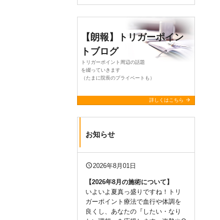
【朗報】トリガーポイン
トブログ
トリガーポイント周辺の話題
を綴っていきます
（たまに院長のプライベートも）
arrow_forward
詳しくはこちら
お知らせ
query_builder
2026年8月01日
【2026年8月の施術について
】
いよいよ夏真っ盛りですね！トリ
ガーポイント療法で血行や体調を
良くし、あなたの『したい・なり