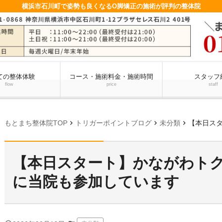
横浜市石川町で姿勢も良くなるO脚矯正の施術が評判の整体院
ての整体体験
コース・施術料金・施術時間
スタッフ
flow
price
staff
chevron_right
chevron_right
chevron_right
もとまち整体院TOP
トリガーポイントブログ
未分類
【本日スター
【本日スタート】かながわト
に当院も参加しています