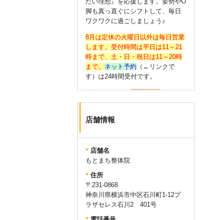
たい理想』を応援します。姿勢やО
脚も真っ直ぐにシフトして、毎日
ワクワクに過ごしましょう♪
8月は定休の火曜日以外は毎日営業
します。受付時間は平日は11～21
時まで、土・日・祝日は11～20時
まで。
ネット予約
（←リンクで
す）は24時間受付です。
☆今のうちから
О脚の矯正
（←リン
クです）をあなたも始めません
か？大人はもちろん、高校生・大
店舗情報
学生にも好評をいただいておりま
す。
☆氣持ちよく施術を受けていただ
店舗名
けるよう、清潔なお着替えを無料
もとまち整体院
でご用意しております。お支払い
住所
は
クレジットカード・交通系IC・
〒231-0868
QRコード決済も可能
です。会計時
神奈川県横浜市中区石川町1-12プ
にお申し付けください。
ラザセレス石川2 401号
電話番号