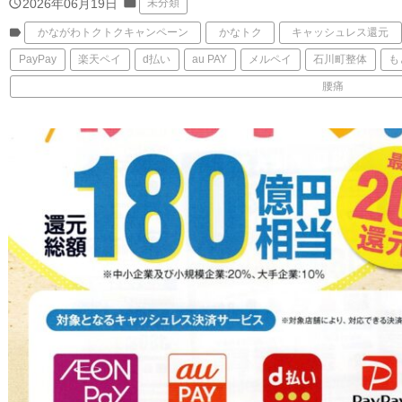
folder
query_builder
2026年06月19日
未分類
label
かながわトクトクキャンペーン
かなトク
キャッシュレス還元
PayPay
楽天ペイ
d払い
au PAY
メルペイ
石川町整体
も
腰痛