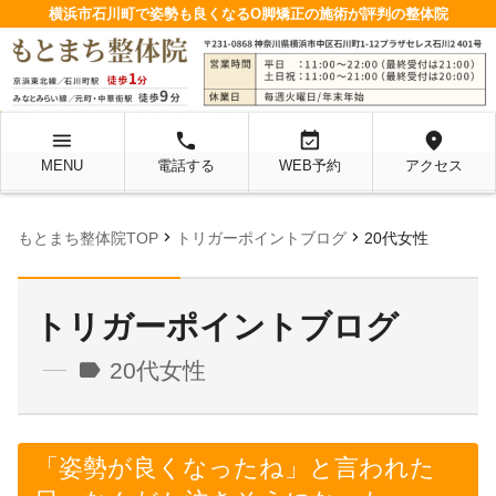
横浜市石川町で姿勢も良くなるO脚矯正の施術が評判の整体院
menu
local_phone
event_available
location_on
MENU
電話する
WEB予約
アクセス
chevron_right
chevron_right
もとまち整体院TOP
トリガーポイントブログ
20代女性
トリガーポイントブログ
label
20代女性
「姿勢が良くなったね」と言われた