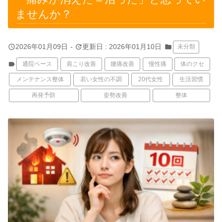
ませんか？
query_builder
update
2026年01月09日
-
更新日 : 2026年01月10日
folder
未分類
label
通院ペース
肩こり改善
腰痛改善
慢性痛
体のクセ
メンテナンス整体
若い女性の不調
20代女性
生活習慣
再発予防
姿勢改善
整体