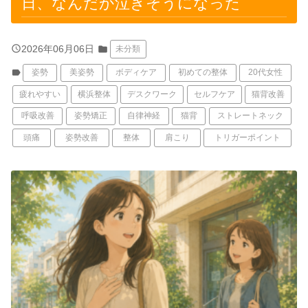
日、なんだか泣きそうになった
query_builder
2026年06月06日
folder
未分類
label
姿勢
美姿勢
ボディケア
初めての整体
20代女性
疲れやすい
横浜整体
デスクワーク
セルフケア
猫背改善
呼吸改善
姿勢矯正
自律神経
猫背
ストレートネック
頭痛
姿勢改善
整体
肩こり
トリガーポイント