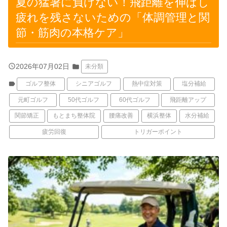
夏の猛暑に負けない！飛距離を伸ばし
疲れを残さないための「体調管理と関
節・筋肉の本格ケア」
query_builder
2026年07月02日
folder
未分類
label
ゴルフ整体
シニアゴルフ
熱中症対策
塩分補給
元町ゴルフ
50代ゴルフ
60代ゴルフ
飛距離アップ
関節矯正
もとまち整体院
腰痛改善
横浜整体
水分補給
疲労回復
トリガーポイント