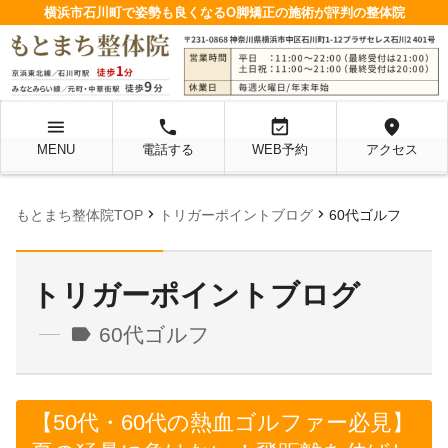
横浜市石川町で姿勢も良くなるO脚矯正の施術が評判の整体院
menu
local_phone
event_available
location_on
MENU
電話する
WEB予約
アクセス
chevron_right
chevron_right
もとまち整体院TOP
トリガーポイントブログ
60代ゴルフ
トリガーポイントブログ
label
60代ゴルフ
【50代・60代の熱血ゴルファー必見】