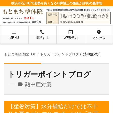
横浜市石川町で姿勢も良くなるO脚矯正の施術が評判の整体院
menu
local_phone
event_available
location_on
MENU
電話する
WEB予約
アクセス
chevron_right
chevron_right
もとまち整体院TOP
トリガーポイントブログ
熱中症対策
トリガーポイントブログ
label
熱中症対策
【猛暑対策】水分補給だけでは不十