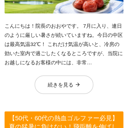
こんにちは！院長のおおやです。 7月に入り、連日
のように厳しい暑さが続いていますね。今日の中区
は最高気温32℃！ これだけ気温が高いと、冷房の
効いた室内で過ごしたくなるところですが、当院に
お越しになるお客様の中には、非常…
arrow_forward
続きを見る
【50代・60代の熱血ゴルファー必見】
夏の猛暑に負けない！飛距離を伸ばし