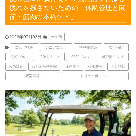
疲れを残さないための「体調管理と関
節・筋肉の本格ケア」
query_builder
2026年07月02日
folder
未分類
label
ゴルフ整体
シニアゴルフ
熱中症対策
塩分補給
元町ゴルフ
50代ゴルフ
60代ゴルフ
飛距離アップ
関節矯正
もとまち整体院
腰痛改善
横浜整体
水分補給
疲労回復
トリガーポイント