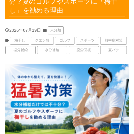
分？夏のゴルフやスポーツに「梅干
し」を勧める理由
query_builder
2026年07月19日
folder
未分類
label
梅干し
クエン酸
ゴルフ
スポーツ
熱中症対策
塩分補給
水分補給
疲労回復
夏バテ