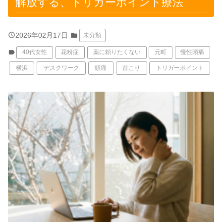
解放する、トリガーポイント療法
query_builder
2026年02月17日
folder
未分類
label
40代女性
花粉症
薬に頼りたくない
元町
慢性頭痛
横浜
デスクワーク
頭痛
首こり
トリガーポイント