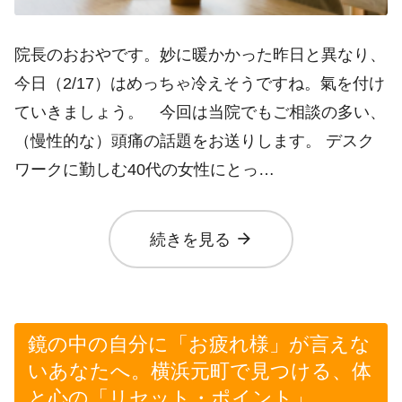
院長のおおやです。妙に暖かかった昨日と異なり、
今日（2/17）はめっちゃ冷えそうですね。氣を付け
ていきましょう。 今回は当院でもご相談の多い、
（慢性的な）頭痛の話題をお送りします。 デスク
ワークに勤しむ40代の女性にとっ…
arrow_forward
続きを見る
鏡の中の自分に「お疲れ様」が言えな
いあなたへ。横浜元町で見つける、体
と心の「リセット・ポイント」