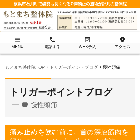
横浜市石川町で姿勢も良くなるO脚矯正の施術が評判の整体院
menu
local_phone
event_available
location_on
MENU
電話する
WEB予約
アクセス
chevron_right
chevron_right
もとまち整体院TOP
トリガーポイントブログ
慢性頭痛
トリガーポイントブログ
label
慢性頭痛
痛み止めを飲む前に。首の深層筋肉を