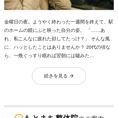
金曜日の夜。ようやく終わった一週間を終えて、駅
のホームの鏡にふと映った自分の姿。 「……あ
れ、私こんなに疲れた顔してたっけ？」 そんな風
に、ハッとしたことはありませんか？ 20代の頃な
ら、一晩ぐっすり眠れば翌朝には嘘みた…
arrow_forward
続きを見る