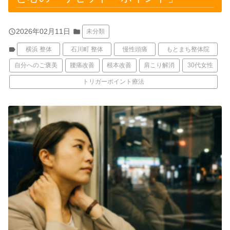
query_builder
2026年02月11日
folder
未分類
label
横浜 整体
石川町 整体
慢性頭痛
もとまち整体院
自分へのご褒美
腰痛改善
根本改善
肩こり解消
30代女性
トリガーポイント療法