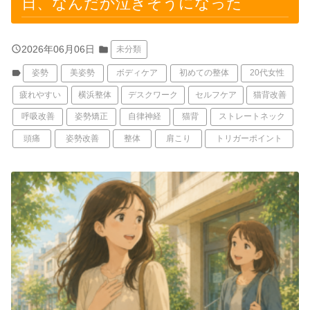
日、なんだか泣きそうになった
query_builder
2026年06月06日
folder
未分類
label
姿勢
美姿勢
ボディケア
初めての整体
20代女性
疲れやすい
横浜整体
デスクワーク
セルフケア
猫背改善
呼吸改善
姿勢矯正
自律神経
猫背
ストレートネック
頭痛
姿勢改善
整体
肩こり
トリガーポイント