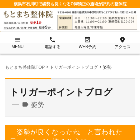
横浜市石川町で姿勢も良くなるO脚矯正の施術が評判の整体院
menu
local_phone
event_available
location_on
MENU
電話する
WEB予約
アクセス
chevron_right
chevron_right
もとまち整体院TOP
トリガーポイントブログ
姿勢
トリガーポイントブログ
label
姿勢
「姿勢が良くなったね」と言われた