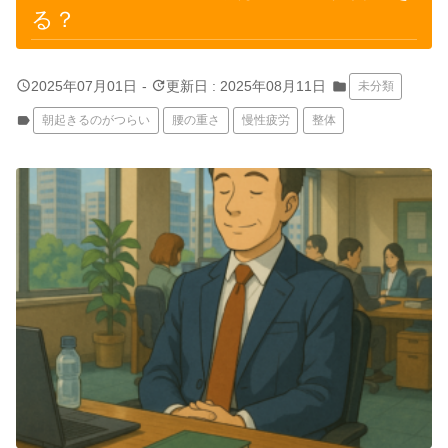
る？
query_builder
update
2025年07月01日
-
更新日 : 2025年08月11日
folder
未分類
label
朝起きるのがつらい
腰の重さ
慢性疲労
整体