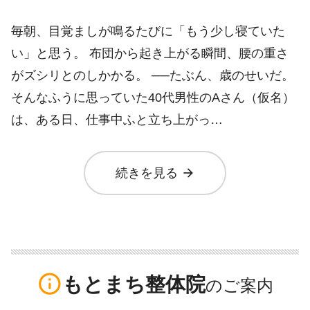
毎朝、目覚ましが鳴るたびに「もう少し寝ていた
い」と思う。 布団から起き上がる瞬間、腰の重さ
がズシリとのしかかる。 ──たぶん、歳のせいだ。
そんなふうに思っていた40代男性のAさん（仮名）
は、ある日、仕事中ふと立ち上がっ…
arrow_forward
続きを見る
info_outline
もとまち整体院