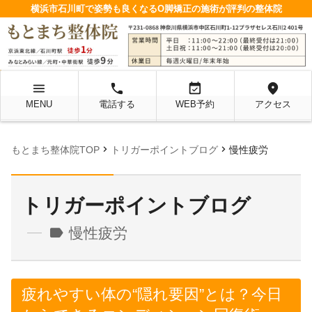
横浜市石川町で姿勢も良くなるO脚矯正の施術が評判の整体院
menu
local_phone
event_available
location_on
MENU
電話する
WEB予約
アクセス
chevron_right
chevron_right
もとまち整体院TOP
トリガーポイントブログ
慢性疲労
トリガーポイントブログ
label
慢性疲労
疲れやすい体の“隠れ要因”とは？今日