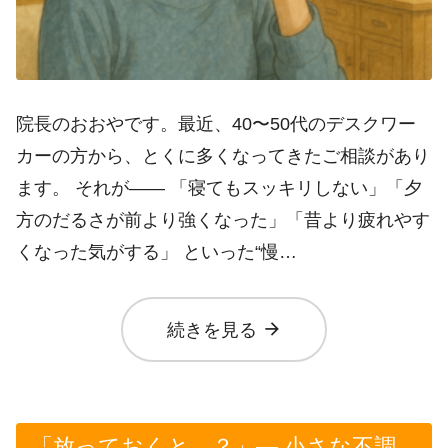
院長のおおやです。最近、40〜50代のデスクワー
カーの方から、とくに多くなってきたご相談があり
ます。 それが—— 「寝てもスッキリしない」「夕
方のだるさが前より強くなった」「昔より疲れやす
くなった気がする」 といった“慢…
arrow_forward
続きを見る
「放っておくと…？」― 小さな不調