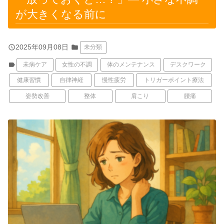
が大きくなる前に
query_builder
2025年09月08日
folder
未分類
label
未病ケア
女性の不調
体のメンテナンス
デスクワーク
健康習慣
自律神経
慢性疲労
トリガーポイント療法
姿勢改善
整体
肩こり
腰痛