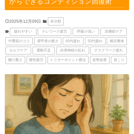
からできるコンディション回復術
query_builder
2025年12月09日
folder
未分類
label
疲れやすい
テレワーク疲労
呼吸が浅い
深層筋ケア
中臀筋のコリ
肩甲骨の硬さ
40代疲れ
50代疲れ
横浜整体
セルフケア
運動不足
自律神経の乱れ
デスクワーク疲れ
腰の重さ
慢性疲労
トリガーポイント療法
姿勢改善
肩こり