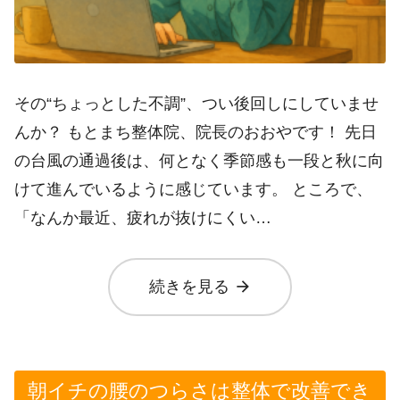
その“ちょっとした不調”、つい後回しにしていませ
んか？ もとまち整体院、院長のおおやです！ 先日
の台風の通過後は、何となく季節感も一段と秋に向
けて進んでいるように感じています。 ところで、
「なんか最近、疲れが抜けにくい…
arrow_forward
続きを見る
朝イチの腰のつらさは整体で改善でき