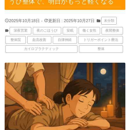
うび整体で、明日がもっと軽くなる
query_builder
update
2025年10月18日
-
更新日 : 2025年10月27日
folder
未分類
label
深夜営業
夜のごほうび
安眠
働く女性
夜間整体
整体院
血流改善
自律神経
トリガーポイント療法
カイロプラクティック
整体