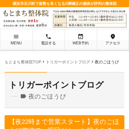
横浜市石川町で姿勢も良くなるO脚矯正の施術が評判の整体院
menu
local_phone
event_available
location_on
MENU
電話する
WEB予約
アクセス
chevron_right
chevron_right
もとまち整体院TOP
トリガーポイントブログ
夜のごほうび
トリガーポイントブログ
label
夜のごほうび
【夜22時まで営業スタート】夜のごほ