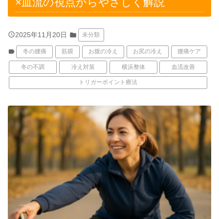
×血流の視点からやさしく解説
query_builder
2025年11月20日
folder
未分類
label
冬の腰痛
筋膜
お腹の冷え
お尻の冷え
腰痛ケア
冬の不調
冷え対策
横浜整体
血流改善
トリガーポイント療法