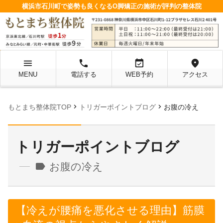
横浜市石川町で姿勢も良くなるO脚矯正の施術が評判の整体院
menu
local_phone
event_available
location_on
MENU
電話する
WEB予約
アクセス
chevron_right
chevron_right
もとまち整体院TOP
トリガーポイントブログ
お腹の冷え
トリガーポイントブログ
label
お腹の冷え
【冷えが腰痛を悪化させる理由】筋膜