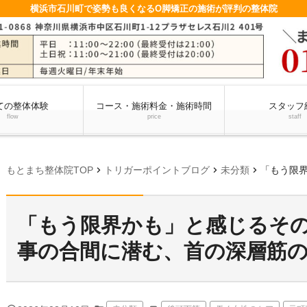
横浜市石川町で姿勢も良くなるO脚矯正の施術が評判の整体院
ての整体体験
コース・施術料金・施術時間
スタッフ
flow
price
staff
chevron_right
chevron_right
chevron_right
もとまち整体院TOP
トリガーポイントブログ
未分類
「もう限界かも
「もう限界かも」と感じるその
事の合間に潜む、首の深層筋