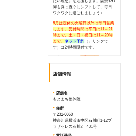
たい理想』を応援します。姿勢やО
脚も真っ直ぐにシフトして、毎日
ワクワクに過ごしましょう♪
8月は定休の火曜日以外は毎日営業
します。受付時間は平日は11～21
時まで、土・日・祝日は11～20時
まで。
ネット予約
（←リンクで
す）は24時間受付です。
☆今のうちから
О脚の矯正
（←リン
クです）をあなたも始めません
か？大人はもちろん、高校生・大
店舗情報
学生にも好評をいただいておりま
す。
☆氣持ちよく施術を受けていただ
店舗名
けるよう、清潔なお着替えを無料
もとまち整体院
でご用意しております。お支払い
住所
は
クレジットカード・交通系IC・
〒231-0868
QRコード決済も可能
です。会計時
神奈川県横浜市中区石川町1-12プ
にお申し付けください。
ラザセレス石川2 401号
電話番号