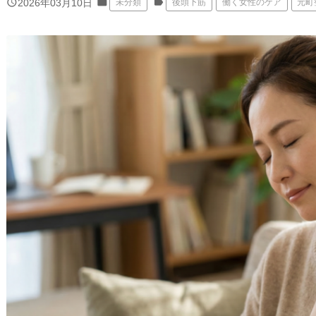
folder
label
query_builder
2026年03月10日
未分類
後頭下筋
働く女性のケア
元町