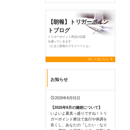
【朗報】トリガーポイン
トブログ
トリガーポイント周辺の話題
を綴っていきます
（たまに院長のプライベートも）
arrow_forward
詳しくはこちら
お知らせ
query_builder
2026年8月01日
【2026年8月の施術について
】
いよいよ夏真っ盛りですね！トリ
ガーポイント療法で血行や体調を
良くし、あなたの『したい・なり