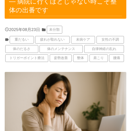
― 病院に行くほどじゃない時こそ整
体の出番です
query_builder
2025年08月23日
folder
未分類
label
重だるい
疲れが取れない
未病ケア
女性の不調
体のだるさ
体のメンテナンス
自律神経の乱れ
トリガーポイント療法
姿勢改善
整体
肩こり
腰痛