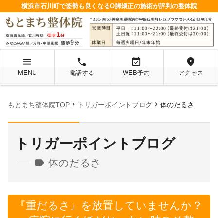
横浜市石川町で姿勢も良くなるO脚矯正の施術が評判の整体院
menu
local_phone
event_available
location_on
MENU
電話する
WEB予約
アクセス
chevron_right
chevron_right
もとまち整体院TOP
トリガーポイントブログ
体のだるさ
トリガーポイントブログ
label
体のだるさ
『重だるさ』を放置していませんか？