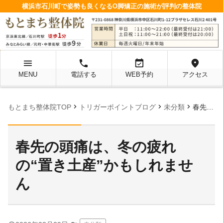
横浜市石川町で姿勢も良くなるO脚矯正の施術が評判の整体院
menu
local_phone
event_available
location_on
MENU
電話する
WEB予約
アクセス
chevron_right
chevron_right
chevron_right
もとまち整体院TOP
トリガーポイントブログ
未分類
春先の頭痛は、冬の疲れの“置き土産”かもしれません
春先の頭痛は、冬の疲れ
の“置き土産”かもしれませ
ん