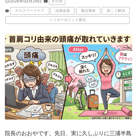
query_builder
2026年03月29日
folder
未分類
label
デスクワークケア
頭痛改善
横浜整体
肩こり解消
トリガーポイント療法
院長のおおやです。先日、実に久しぶりに三浦半島