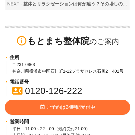
NEXT -
整体とリラクゼーションは何が違う？その場しのぎではなく「戻りにくい身体」を目指すために
info_outline
もとまち整体院
住所
〒231-0868
神奈川県横浜市中区石川町1-12プラザセレス石川2 401号
電話番号
contact_phone
0120-126-222
event_available
ご予約は24時間受付中
営業時間
平日…11:00～22：00（最終受付21:00）