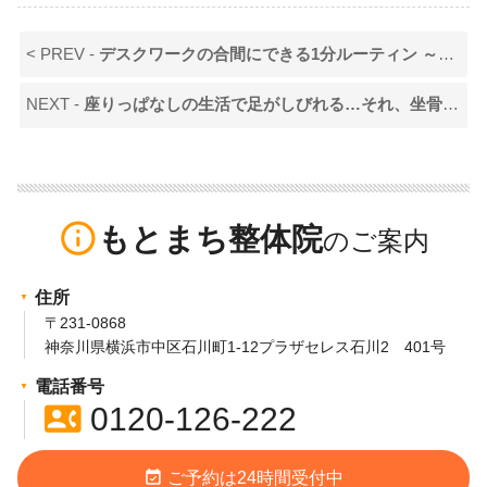
< PREV -
デスクワークの合間にできる1分ルーティン ～オフィスでこっそり“姿勢美人”になる習慣～
NEXT -
座りっぱなしの生活で足がしびれる…それ、坐骨神経痛かもしれません
info_outline
もとまち整体院
住所
〒231-0868
神奈川県横浜市中区石川町1-12プラザセレス石川2 401号
電話番号
contact_phone
0120-126-222
event_available
ご予約は24時間受付中