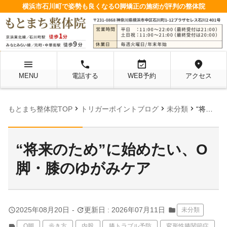
横浜市石川町で姿勢も良くなるO脚矯正の施術が評判の整体院
menu
local_phone
event_available
location_on
MENU
電話する
WEB予約
アクセス
chevron_right
chevron_right
chevron_right
もとまち整体院TOP
トリガーポイントブログ
未分類
“将来のため”に始めたい、O脚・膝のゆがみケア
“将来のため”に始めたい、O
脚・膝のゆがみケア
query_builder
update
2025年08月20日
-
更新日 : 2026年07月11日
folder
未分類
label
O脚
歩き方
内股
膝トラブル予防
変形性膝関節症