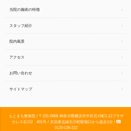
当院の施術の特徴
スタッフ紹介
院内風景
アクセス
お問い合わせ
サイトマップ
もとまち整体院 / 〒231-0868 神奈川県横浜市中区石川町1-12プラザ
contact_phone
セレス石川2 401号 / 京浜東北線石川町駅南口から徒歩1分 /
0120-126-222