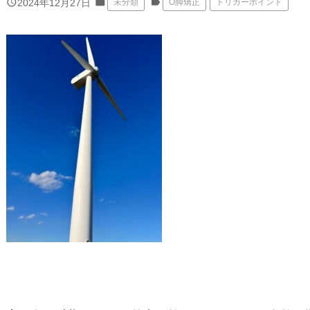
folder
label
query_builder
2024年12月27日
未分類
О脚矯正
トリガーポイント