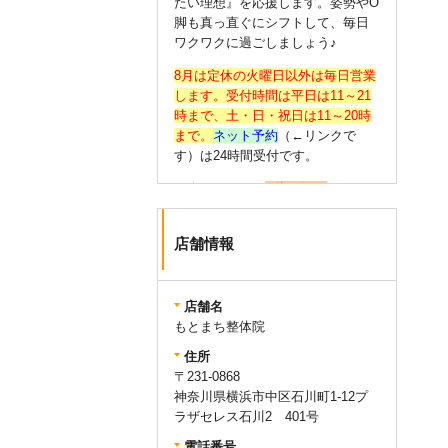
たい理想』を応援します。姿勢やО
脚も真っ直ぐにシフトして、毎日
ワクワクに過ごしましょう♪
8月は定休の火曜日以外は毎日営業
します。受付時間は平日は11～21
時まで、土・日・祝日は11～20時
まで。
ネット予約
（←リンクで
す）は24時間受付です。
☆今のうちから
О脚の矯正
（←リン
クです）をあなたも始めません
か？大人はもちろん、高校生・大
店舗情報
学生にも好評をいただいておりま
す。
☆氣持ちよく施術を受けていただ
店舗名
けるよう、清潔なお着替えを無料
もとまち整体院
でご用意しております。お支払い
住所
は
クレジットカード・交通系IC・
〒231-0868
QRコード決済も可能
です。会計時
神奈川県横浜市中区石川町1-12プ
にお申し付けください。
ラザセレス石川2 401号
電話番号