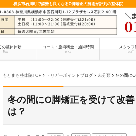
横浜市石川町で姿勢も良くなるO脚矯正の施術が評判の整体院
ての整体体験
コース・施術料金・施術時間
スタッフ
flow
price
staff
chevron_right
chevron_right
chevron_right
もとまち整体院TOP
トリガーポイントブログ
未分類
冬の間に
冬の間にО脚矯正を受けて改
は？