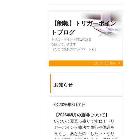
【朗報】トリガーポイン
トブログ
トリガーポイント周辺の話題
を綴っていきます
（たまに院長のプライベートも）
arrow_forward
詳しくはこちら
お知らせ
query_builder
2026年8月01日
【2026年8月の施術について
】
いよいよ夏真っ盛りですね！トリ
ガーポイント療法で血行や体調を
良くし、あなたの『したい・なり