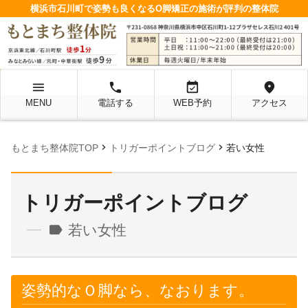
横浜市石川町で姿勢も良くなるO脚矯正の施術が評判の整体院
menu
local_phone
event_available
location_on
MENU
電話する
WEB予約
アクセス
chevron_right
chevron_right
もとまち整体院TOP
トリガーポイントブログ
若い女性
トリガーポイントブログ
label
若い女性
姿勢的なＯ脚なら、なおります。