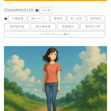
query_builder
2025年08月13日
folder
未分類
label
Ｏ脚改善
脚のライン
整体院
若い女性
姿勢矯正
股関節内旋
膝の過伸展
美脚矯正
姿勢的Ｏ脚
トリガーポイント療法