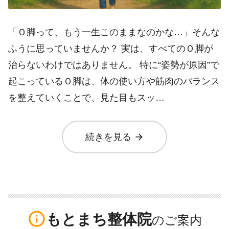
「Ｏ脚って、もう一生このままなのかな…」そんな
ふうに思っていませんか？ 実は、すべてのＯ脚が
治らないわけではありません。 特に“姿勢が原因”で
起こっているＯ脚は、体の使い方や筋肉のバランス
を整えていくことで、見た目もスッ…
arrow_forward
続きを見る
info_outline
もとまち整体院