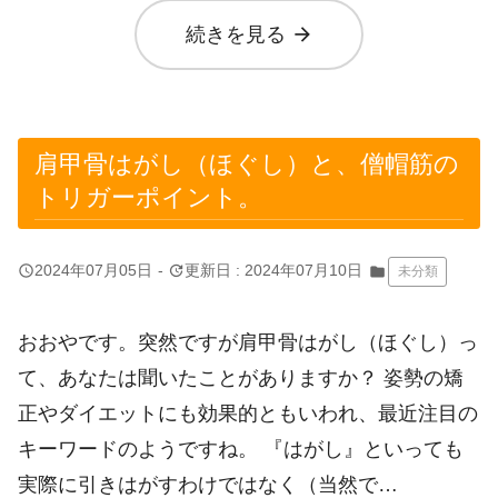
arrow_forward
続きを見る
肩甲骨はがし（ほぐし）と、僧帽筋の
トリガーポイント。
query_builder
update
2024年07月05日
-
更新日 : 2024年07月10日
folder
未分類
おおやです。突然ですが肩甲骨はがし（ほぐし）っ
て、あなたは聞いたことがありますか？ 姿勢の矯
正やダイエットにも効果的ともいわれ、最近注目の
キーワードのようですね。 『はがし』といっても
実際に引きはがすわけではなく（当然で…