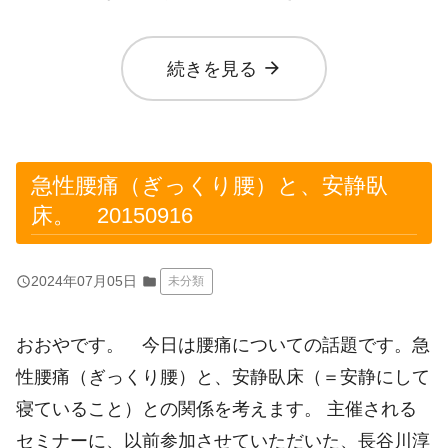
arrow_forward
続きを見る
急性腰痛（ぎっくり腰）と、安静臥
床。 20150916
query_builder
2024年07月05日
folder
未分類
おおやです。 今日は腰痛についての話題です。急
性腰痛（ぎっくり腰）と、安静臥床（＝安静にして
寝ていること）との関係を考えます。 主催される
セミナーに、以前参加させていただいた、長谷川淳