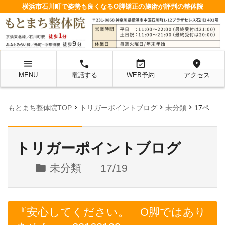
横浜市石川町で姿勢も良くなるO脚矯正の施術が評判の整体院
menu
local_phone
event_available
location_on
MENU
電話する
WEB予約
アクセス
chevron_right
chevron_right
chevron_right
もとまち整体院TOP
トリガーポイントブログ
未分類
17ページ目
トリガーポイントブログ
folder
未分類
17/19
『安心してください。 O脚ではあり