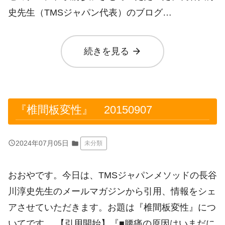
史先生（TMSジャパン代表）のブログ…
arrow_forward
続きを見る
『椎間板変性』 20150907
query_builder
2024年07月05日
folder
未分類
おおやです。今日は、TMSジャパンメソッドの長谷
川淳史先生のメールマガジンから引用、情報をシェ
アさせていただきます。お題は『椎間板変性』につ
いてです。 【引用開始】『■腰痛の原因はいまだに