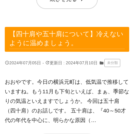
【四十肩や五十肩について】冷えない
ように温めましょう。
query_builder
update
2024年07月05日
-
更新日 : 2024年07月10日
folder
未分類
おおやです。今日の横浜元町は、低気温で推移して
いますね。もう11月も下旬といえば、まぁ、季節な
りの気温といえますでしょうか。 今回は五十肩
（四十肩）のお話しです。 五十肩は、『40～50才
代の年代を中心に、明らかな原因（…