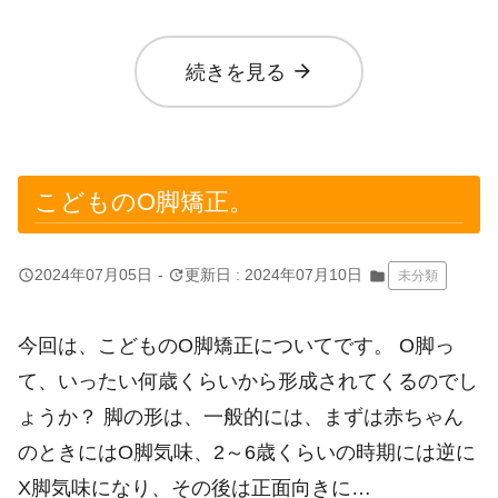
arrow_forward
続きを見る
こどものO脚矯正。
query_builder
update
2024年07月05日
-
更新日 : 2024年07月10日
folder
未分類
今回は、こどものO脚矯正についてです。 O脚っ
て、いったい何歳くらいから形成されてくるのでし
ょうか？ 脚の形は、一般的には、まずは赤ちゃん
のときにはO脚気味、2～6歳くらいの時期には逆に
X脚気味になり、その後は正面向きに…