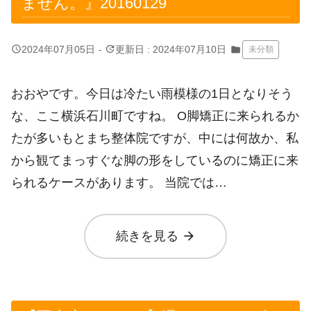
ません。』20160129
query_builder
update
2024年07月05日
-
更新日 : 2024年07月10日
folder
未分類
おおやです。今日は冷たい雨模様の1日となりそう
な、ここ横浜石川町ですね。 O脚矯正に来られるか
たが多いもとまち整体院ですが、中には何故か、私
から観てまっすぐな脚の形をしているのに矯正に来
られるケースがあります。 当院では…
arrow_forward
続きを見る