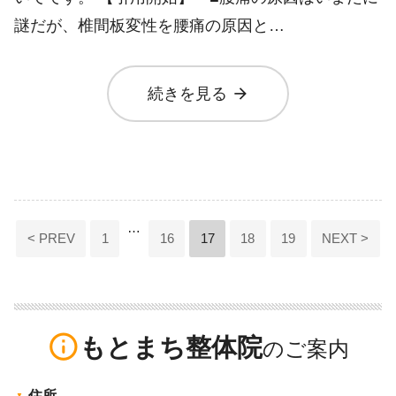
謎だが、椎間板変性を腰痛の原因と…
arrow_forward
続きを見る
投
…
< PREV
1
16
17
18
19
NEXT >
稿
ナ
ビ
info_outline
もとまち整体院
ゲ
ー
住所