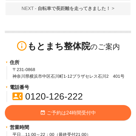
NEXT -
自転車で長距離を走ってきました！
>
info_outline
もとまち整体院
住所
〒231-0868
神奈川県横浜市中区石川町1-12プラザセレス石川2 401号
電話番号
contact_phone
0120-126-222
event_available
ご予約は24時間受付中
営業時間
平日…11:00～22：00（最終受付21:00）