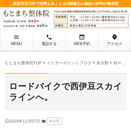
横浜市石川町で姿勢も良くなるO脚矯正の施術が評判の整体院
menu
local_phone
event_available
location_on
MENU
電話する
WEB予約
アクセス
chevron_right
chevron_right
chevron_right
もとまち整体院TOP
トリガーポイントブログ
未分類
ロードバイクで西伊豆スカイラインへ。
ロードバイクで西伊豆スカイ
ラインへ。
query_builder
2024年11月07日
folder
未分類