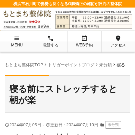
横浜市石川町で姿勢も良くなるO脚矯正の施術が評判の整体院
menu
local_phone
event_available
location_on
MENU
電話する
WEB予約
アクセス
chevron_right
chevron_right
chevron_right
もとまち整体院TOP
トリガーポイントブログ
未分類
寝る前にストレッチすると朝が楽
寝る前にストレッチすると
朝が楽
query_builder
update
2024年07月05日
-
更新日 : 2024年07月10日
folder
未分類