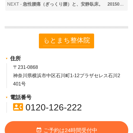
NEXT -
急性腰痛（ぎっくり腰）と、安静臥床。 20150916
>
info_outline
もとまち整体院
住所
〒231-0868
神奈川県横浜市中区石川町1-12プラザセレス石川2
401号
電話番号
contact_phone
0120-126-222
event_available
ご予約は24時間受付中