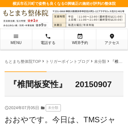
横浜市石川町で姿勢も良くなるO脚矯正の施術が評判の整体院
menu
local_phone
event_available
location_on
MENU
電話する
WEB予約
アクセス
chevron_right
chevron_right
chevron_right
もとまち整体院TOP
トリガーポイントブログ
未分類
『椎間板変性』 20150907
『椎間板変性』 20150907
query_builder
2024年07月05日
folder
未分類
おおやです。今日は、TMSジャ